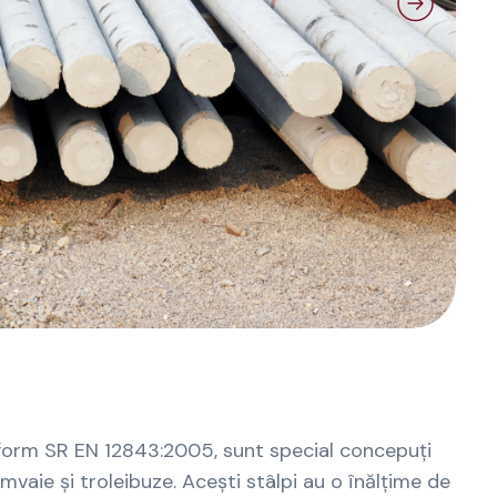
onform SR EN 12843:2005, sunt special concepuți
amvaie și troleibuze. Acești stâlpi au o înălțime de