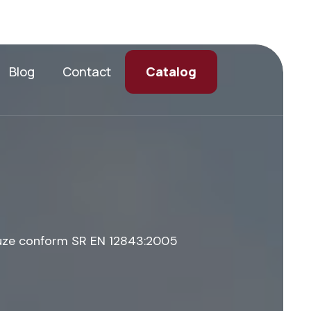
Catalog
Blog
Contact
u
z
e
c
o
n
f
o
r
m
S
R
E
N
1
2
8
4
3
:
2
0
0
5