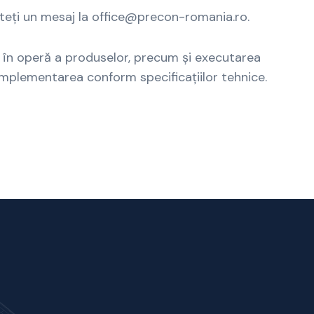
iteți un mesaj la
office
@precon
-romania.ro
.
 în operă a produselor, precum și executarea
mplementarea conform specificațiilor tehnice.