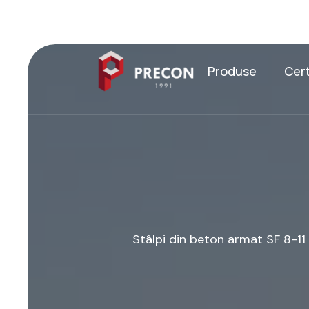
Produse
Cert
S
t
â
l
p
i
d
i
n
b
e
t
o
n
a
r
m
a
t
S
F
8
-
1
1