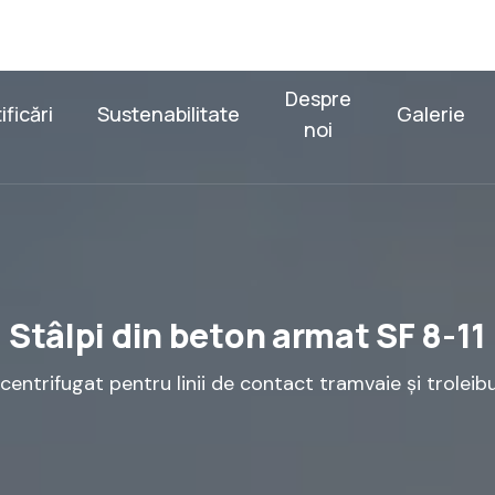
Despre
ificări
Sustenabilitate
Galerie
noi
S
t
â
l
p
i
d
i
n
b
e
t
o
n
a
r
m
a
t
S
F
8
-
1
1
c
e
n
t
r
i
f
u
g
a
t
p
e
n
t
r
u
l
i
n
i
i
d
e
c
o
n
t
a
c
t
t
r
a
m
v
a
i
e
ș
i
t
r
o
l
e
i
b