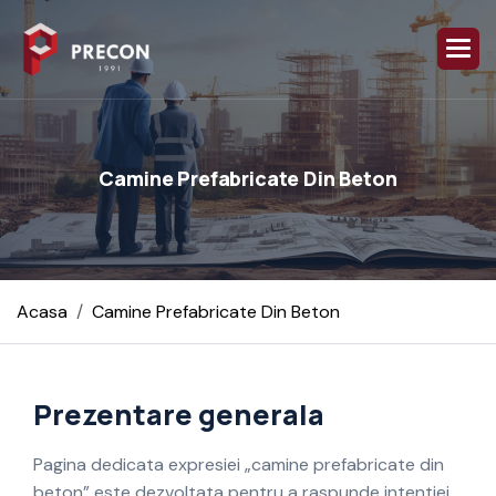
C
a
m
i
n
e
P
r
e
f
a
b
r
i
c
a
t
e
D
i
n
B
e
t
o
n
Acasa
Camine Prefabricate Din Beton
Prezentare generala
Pagina dedicata expresiei „camine prefabricate din
beton” este dezvoltata pentru a raspunde intentiei